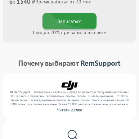
от 1540 ₽
Время работы: от 30 мин
Записаться
Скидка 20% при записи на сайте
Почему выбирают
RemSupport
DJIRemSupport — проверенный сервисный центр по ремонту и обслуживанию техники
DJI в Твери с более чем десятилетним опытом работы. В штате компании — от 10 до
16 мастеров с подтвержденным опытом. За время работы помощь оказана свыше 10
000 клиентов, а также выполнено более 12 000 ремонтов. Ежемесячно в сервисный
центр поступает более 300 устройств, включая , , . Мы работаем с широким спектром
Читать далее
неисправностей и предлагаем стабильный уровень сервиса благодаря использованию
современного оборудования.