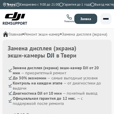
а Яндекс
Тверь
Ежедневно с 9:00 до 21:00
Гарантия до 1 года
Выезд мастера
Заявка
Позвонить
REMSUPPORT
Главная
Ремонт экшн-камер
Замена дисплея (экрана)
Замена дисплея (экрана)
экшн-камеры
DJI
в Твери
Замена дисплея (экрана) экшн-камер DJI от 20
мин
— приоритетный ремонт
До 30% экономии
— самые выгодные условия
Контроль на каждом этапе
— от диагностики до
выдачи
Диагностика DJI от 10 мин
— понятный вывод
Официальная гарантия до 12 мес.
— с
поддержкой после ремонта