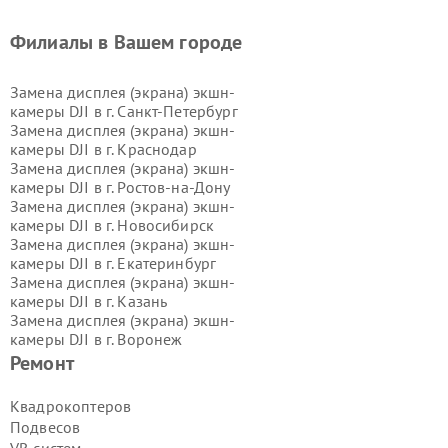
Филиалы в Вашем городе
Замена дисплея (экрана) экшн-
камеры DJI в г.
Санкт-Петербург
Замена дисплея (экрана) экшн-
камеры DJI в г.
Краснодар
Замена дисплея (экрана) экшн-
камеры DJI в г.
Ростов-на-Дону
Замена дисплея (экрана) экшн-
камеры DJI в г.
Новосибирск
Замена дисплея (экрана) экшн-
камеры DJI в г.
Екатеринбург
Замена дисплея (экрана) экшн-
камеры DJI в г.
Казань
Замена дисплея (экрана) экшн-
камеры DJI в г.
Воронеж
Замена дисплея (экрана) экшн-
Ремонт
камеры DJI в г.
Волгоград
Замена дисплея (экрана) экшн-
Квадрокоптеров
камеры DJI в г.
Самара
Подвесов
Замена дисплея (экрана) экшн-