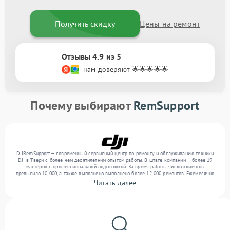
Получить скидку
Цены на ремонт
Отзывы 4.9 из 5
нам доверяют 🌟🌟🌟🌟🌟
Почему выбирают
RemSupport
DJIRemSupport — современный сервисный центр по ремонту и обслуживанию техники
DJI в Твери с более чем десятилетним опытом работы. В штате компании — более 19
мастеров с профессиональной подготовкой. За время работы число клиентов
превысило 10 000, а также выполнено выполнено более 12 000 ремонтов. Ежемесячно
в сервисный центр поступает более 300 устройств, включая , , . Мы беремся за задачи
Читать далее
любой сложности и обеспечиваем надежный результат благодаря отлаженным
процессам ремонта.