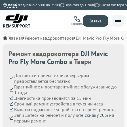
декс
Тверь
Ежедневно с 9:00 до 21:00
Гарантия до 1 года
Выезд мастера бесп
Заявка
Позвонить
REMSUPPORT
Главная
Ремонт квадрокоптеров
DJI Mavic Pro Fly More C
Ремонт квадрокоптера
DJI Mavic
Pro Fly More Combo
в Твери
Доставка и приём техники курьером
предоставляется бесплатно
Гарантийное и постгарантийное обслуживание до
1 года
Диагностика производится за 15 мин
Срочный ремонт устройства в течении часа
Выдаём подменные устройства на время ремонта
Запишитесь на ремонт и получите
скидку 20%
на
первый ремонт