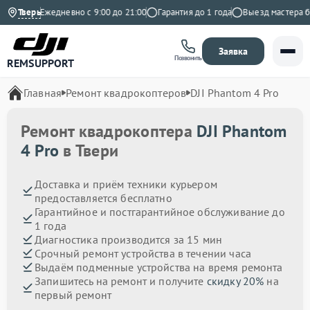
декс
Тверь
Ежедневно с 9:00 до 21:00
Гарантия до 1 года
Выезд мастера бесп
Заявка
Позвонить
REMSUPPORT
Главная
Ремонт квадрокоптеров
DJI Phantom 4 Pro
Ремонт квадрокоптера
DJI Phantom
4 Pro
в Твери
Доставка и приём техники курьером
предоставляется бесплатно
Гарантийное и постгарантийное обслуживание до
1 года
Диагностика производится за 15 мин
Срочный ремонт устройства в течении часа
Выдаём подменные устройства на время ремонта
Запишитесь на ремонт и получите
скидку 20%
на
первый ремонт