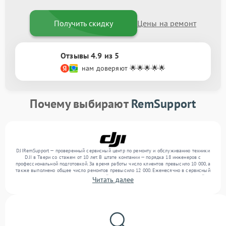
Получить скидку
Цены на ремонт
Отзывы 4.9 из 5
нам доверяют 🌟🌟🌟🌟🌟
Почему выбирают
RemSupport
DJIRemSupport — проверенный сервисный центр по ремонту и обслуживанию техники
DJI в Твери со стажем от 10 лет. В штате компании — порядка 18 инженеров с
профессиональной подготовкой. За время работы число клиентов превысило 10 000, а
также выполнено общее число ремонтов превысило 12 000. Ежемесячно в сервисный
центр поступает более 300 обращений, включая , , . Мы беремся за задачи любой
Читать далее
сложности и обеспечиваем надежный результат благодаря использованию
современного оборудования.