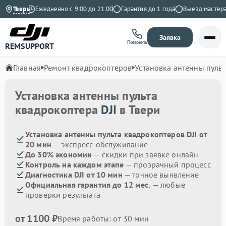
Яндекс
Тверь
Ежедневно с 9:00 до 21:00
Гарантия до 1 года
Выезд мастера б
Заявка
Позвонить
REMSUPPORT
Главная
Ремонт квадрокоптеров
Установка антенны пульт
Установка антенны пульта
квадрокоптера
DJI
в Твери
Установка антенны пульта квадрокоптеров DJI от
20 мин
— экспресс-обслуживание
До 30% экономии
— скидки при заявке онлайн
Контроль на каждом этапе
— прозрачный процесс
Диагностика DJI от 10 мин
— точное выявление
Официальная гарантия до 12 мес.
— любые
проверки результата
от 1100 ₽
Время работы: от 30 мин