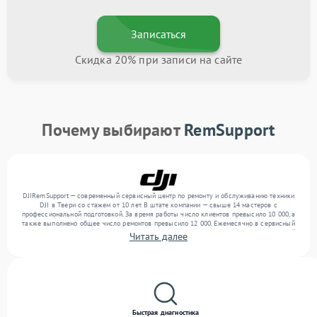
Записаться
Скидка 20% при записи на сайте
Почему выбирают
RemSupport
DJIRemSupport — современный сервисный центр по ремонту и обслуживанию техники
DJI в Твери со стажем от 10 лет. В штате компании — свыше 14 мастеров с
профессиональной подготовкой. За время работы число клиентов превысило 10 000, а
также выполнено общее число ремонтов превысило 12 000. Ежемесячно в сервисный
центр поступает свыше 300 единиц техники, включая , , . Мы беремся за задачи любой
Читать далее
сложности и поддерживаем высокий стандарт качества благодаря квалификации
мастеров.
Быстрая диагностика