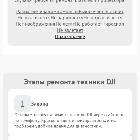
случаях требуется ремонт платы или процессора.
Размагничивание компасов
Выключается
Глючит
Не включается
Не заряжается
Не подключается
Нет изображения
Не летит
Не работает гироскоп
Не взлетает
Показать еще
Этапы ремонта техники DJI
1
Заявка
Оставьте заявку на ремонт техники DJI через сайт или
по телефону. Кратко опишите неисправность, и мы
подберём удобное время для диагностики.