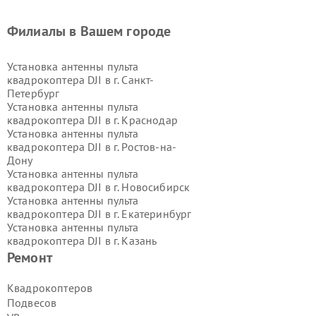
Филиалы в Вашем городе
Установка антенны пульта
квадрокоптера DJI в г.
Санкт-
Петербург
Установка антенны пульта
квадрокоптера DJI в г.
Краснодар
Установка антенны пульта
квадрокоптера DJI в г.
Ростов-на-
Дону
Установка антенны пульта
квадрокоптера DJI в г.
Новосибирск
Установка антенны пульта
квадрокоптера DJI в г.
Екатеринбург
Установка антенны пульта
квадрокоптера DJI в г.
Казань
Установка антенны пульта
Ремонт
квадрокоптера DJI в г.
Воронеж
Установка антенны пульта
Квадрокоптеров
квадрокоптера DJI в г.
Волгоград
Подвесов
Установка антенны пульта